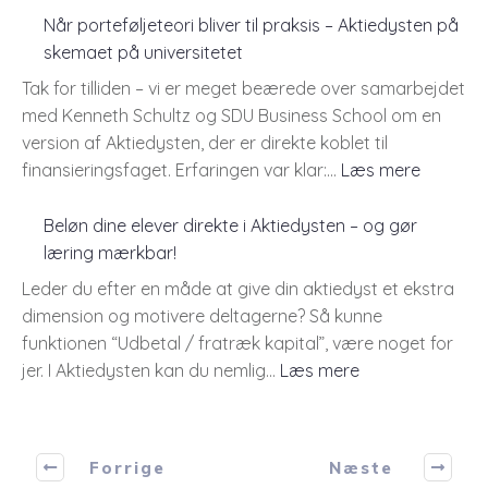
1.
Når porteføljeteori bliver til praksis – Aktiedysten på
april
skemaet på universitetet
2026
Tak for tilliden – vi er meget beærede over samarbejdet
skifter
med Kenneth Schultz og SDU Business School om en
Aktiedysten
version af Aktiedysten, der er direkte koblet til
datapakke.
:
finansieringsfaget. Erfaringen var klar:…
Læs mere
Når
porteføl
Beløn dine elever direkte i Aktiedysten – og gør
bliver
læring mærkbar!
til
Leder du efter en måde at give din aktiedyst et ekstra
praksis
dimension og motivere deltagerne? Så kunne
–
funktionen “Udbetal / fratræk kapital”, være noget for
Aktiedy
:
jer. I Aktiedysten kan du nemlig…
Læs mere
på
Beløn
skemae
dine
på
elever
Forrige
Næste
universit
direkte