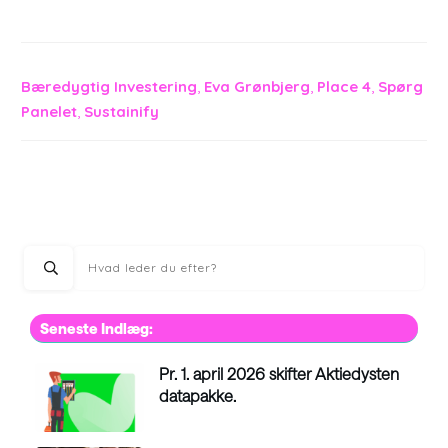
i
Aktiedysten
–
,
,
,
Bæredygtig Investering
Eva Grønbjerg
Place 4
Spørg
og
,
Panelet
Sustainify
gør
læring
mærkbar!
Seneste Indlæg:
Pr. 1. april 2026 skifter Aktiedysten
datapakke.