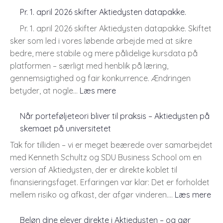
Pr. 1. april 2026 skifter Aktiedysten datapakke.
Pr. 1. april 2026 skifter Aktiedysten datapakke. Skiftet
sker som led i vores løbende arbejde med at sikre
bedre, mere stabile og mere pålidelige kursdata på
platformen – særligt med henblik på læring,
gennemsigtighed og fair konkurrence. Ændringen
:
betyder, at nogle…
Læs mere
Pr.
1.
Når porteføljeteori bliver til praksis – Aktiedysten på
april
skemaet på universitetet
2026
Tak for tilliden – vi er meget beærede over samarbejdet
skifter
med Kenneth Schultz og SDU Business School om en
Aktiedysten
version af Aktiedysten, der er direkte koblet til
datapakke.
finansieringsfaget. Erfaringen var klar: Det er forholdet
:
mellem risiko og afkast, der afgør vinderen.…
Læs mere
Nå
por
Beløn dine elever direkte i Aktiedysten – og gør