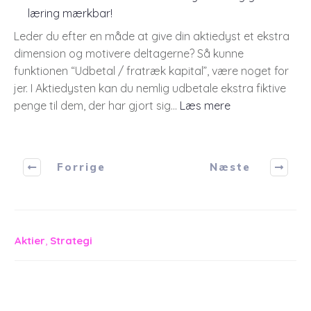
bli
læring mærkbar!
til
Leder du efter en måde at give din aktiedyst et ekstra
pra
dimension og motivere deltagerne? Så kunne
–
funktionen “Udbetal / fratræk kapital”, være noget for
Akt
jer. I Aktiedysten kan du nemlig udbetale ekstra fiktive
på
:
penge til dem, der har gjort sig…
Læs mere
sk
Beløn
på
dine
uni
elever
Forrige
Næste
direkte
i
Aktiedysten
–
,
Aktier
Strategi
og
gør
læring
mærkbar!