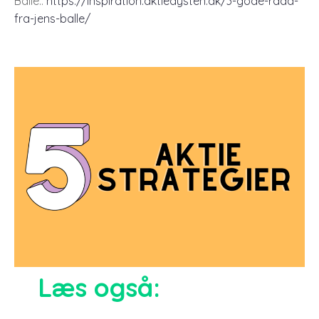
Balle.:
https://inspiration.aktiedysten.dk/3-gode-raad-
fra-jens-balle/
Læs også: