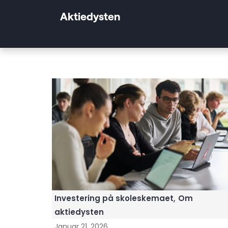
Aktiedysten
,
Investering på skoleskemaet
Om
aktiedysten
Januar 21, 2026