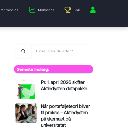
Lær med os
Markeder
Spil
Seneste Indlæg:
Pr. 1. april 2026 skifter
Aktiedysten datapakke.
Når porteføljeteori bliver
til praksis – Aktiedysten
på skemaet på
universitetet