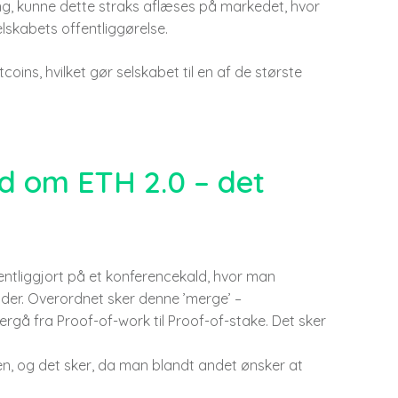
ing, kunne dette straks aflæses på markedet, hvor
elskabets offentliggørelse.
coins, hvilket gør selskabet til en af de største
d om ETH 2.0 – det
entliggjort på et konferencekald, hvor man
er. Overordnet sker denne ’merge’ –
å fra Proof-of-work til Proof-of-stake. Det sker
sen, og det sker, da man blandt andet ønsker at