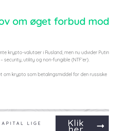
 lov om øget forbud mod
e krypto-valutaer i Rusland, men nu udvider Putin
 security, utility og non-fungible (NTF’er).
et om krypto som betalingsmiddel for den russiske
Klik
APITAL LIGE
her