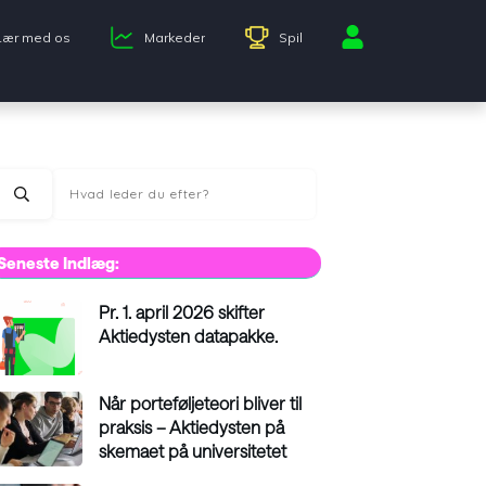
Lær med os
Markeder
Spil
Seneste Indlæg:
Pr. 1. april 2026 skifter
Aktiedysten datapakke.
Når porteføljeteori bliver til
praksis – Aktiedysten på
skemaet på universitetet