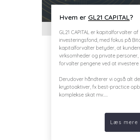
Hvem er
GL21 CAPITAL
?
GL21 CAPITAL
er kapitalforvalter a
investeringsfond, med fokus på Bitc
kapitalforvalter betyder, at kunder
virksomheder og private personer, in
forvalter pengene ved at investere i
Derudover håndterer vi også alt de
kryptoaktiver, fx best-practice opb
komplekse skat mv…..
Læs mere 