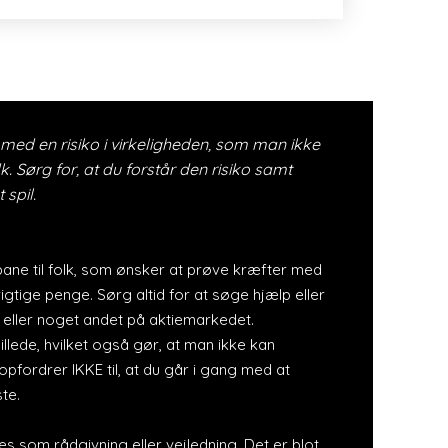
med en risiko i virkeligheden, som man ikke
. Sørg for, at du forstår den risiko samt
 spil.
ane til folk, som ønsker at prøve kræfter med
igtige penge. Sørg altid for at søge hjælp eller
ie eller noget andet på aktiemarkedet.
illede, hvilket også gør, at man ikke kan
 opfordrer IKKE til, at du går i gang med at
ste.
es som rådgivning eller vejledning. Det er blot