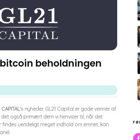
 bitcoin beholdningen
 CAPITAL
‘s nyheder. GL21 Capital er gode venner af
 det også primært dem vi henviser til, når det
FØ
er findes uendeligt meget indhold om emnet, kan
anel.