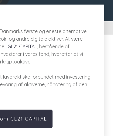
f Danmarks første og eneste alternative
oin og andre digitale aktiver. At være
ne i
GL21 CAPITAL
, bestående af
vesterer i vores fond, hvorefter at vi
 kryptoaktiver.
t lavpraktiske forbundet med investering i
evaring af aktiverne, håndtering af den
om GL21 CAPITAL