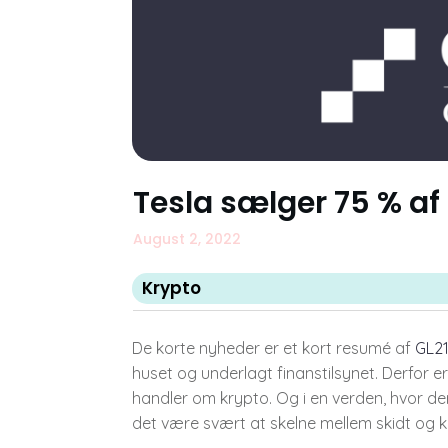
Tesla sælger 75 % af
August 2, 2022
Krypto
De korte nyheder er et kort resumé af
GL21
huset og underlagt finanstilsynet. Derfor er
handler om krypto. Og i en verden, hvor d
det være svært at skelne mellem skidt og k